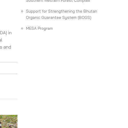
Southern Western Forest Complex
Support for Strengthening the Bhutan
Organic Guarantee System (BOGS)
MESA Program
DA) in
al
hs and