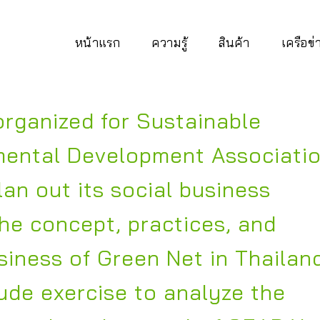
หน้าแรก
ความรู้
สินค้า
เครือข
rganized for Sustainable
mental Development Associati
an out its social business
the concept, practices, and
siness of Green Net in Thailan
ude exercise to analyze the