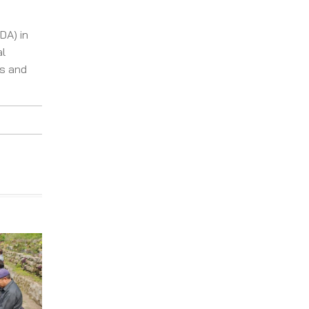
DA) in
al
hs and