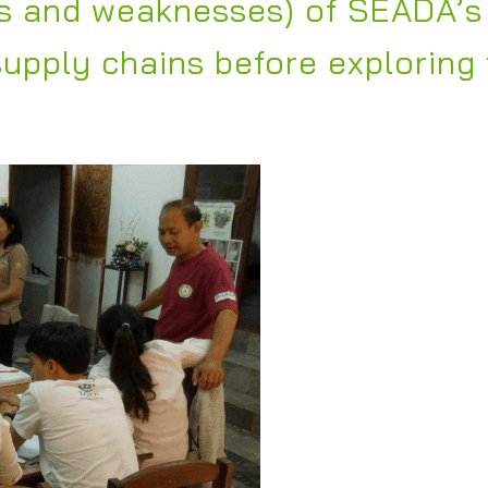
ths and weaknesses) of SEADA’s
upply chains before exploring