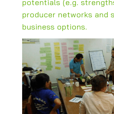
potentials (e.g. streng
producer networks and s
business options.