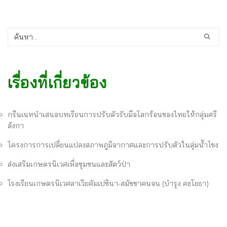
เรื่องที่เกี่ยวข้อง
กรีนเนทนำเสนอบทเรียนการปรับตัวรับมือโลกร้อนของไทยให้กลุ่มศรี
ลังกา
โครงการการเปลี่ยนแปลงสภาพภูมิอากาศและการปรับตัวในลุ่มน้ำโขง
ส่งเสริมเกษตรนิเวศเพื่อชุมชนและสัตว์ป่า
โรงเรียนเกษตรนิเวศลาเวียคัมเปซินา-สมัชชาคนจน (บำรุง คะโยธา)