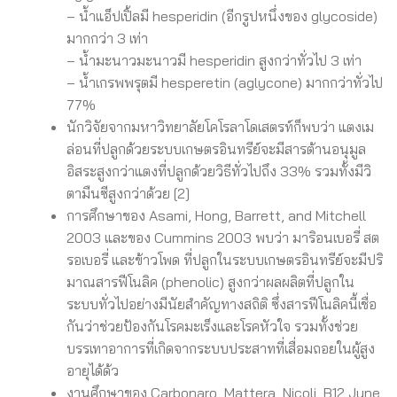
– น้ำแอ็ปเปิ้ลมี hesperidin (อีกรูปหนึ่งของ glycoside)
มากกว่า 3 เท่า
– น้ำมะนาวมะนาวมี hesperidin สูงกว่าทั่วไป 3 เท่า
– น้ำเกรพพรุตมี hesperetin (aglycone) มากกว่าทั่วไป
77%
นักวิจัยจากมหาวิทยาลัยโคโรลาโดเสตรท์ก็พบว่า แตงเม
ล่อนที่ปลูกด้วยระบบเกษตรอินทรีย์จะมีสารต้านอนุมูล
อิสระสูงกว่าแตงที่ปลูกด้วยวิธีทั่วไปถึง 33% รวมทั้งมีวิ
ตามืนซีสูงกว่าด้วย [2]
การศึกษาของ Asami, Hong, Barrett, and Mitchell
2003 และของ Cummins 2003 พบว่า มาริอนเบอรี่ สต
รอเบอรี่ และข้าวโพด ที่ปลูกในระบบเกษตรอินทรีย์จะมีปริ
มาณสารฟีโนลิค (phenolic) สูงกว่าผลผลิตที่ปลูกใน
ระบบทั่วไปอย่างมีนัยสำคัญทางสถิติ ซึ่งสารฟีโนลิคนี้เชื่อ
กันว่าช่วยป้องกันโรคมะเร็งและโรคหัวใจ รวมทั้งช่วย
บรรเทาอาการที่เกิดจากระบบประสาทที่เสื่อมถอยในผู้สูง
อายุได้ด้ว
งานศึกษาของ Carbonaro, Mattera, Nicoli, B12 June,