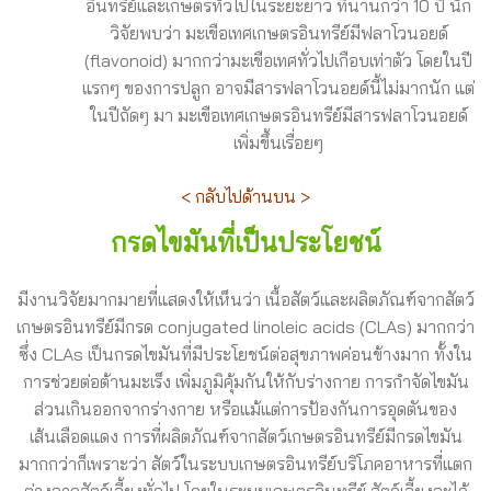
อินทรีย์และเกษตรทั่วไปในระยะยาว ที่นานกว่า 10 ปี นัก
วิจัยพบว่า มะเขือเทศเกษตรอินทรีย์มีฟลาโวนอยด์
(flavonoid) มากกว่ามะเขือเทศทั่วไปเกือบเท่าตัว โดยในปี
แรกๆ ของการปลูก อาจมีสารฟลาโวนอยด์นี้ไม่มากนัก แต่
ในปีถัดๆ มา มะเขือเทศเกษตรอินทรีย์มีสารฟลาโวนอยด์
เพิ่มขึ้นเรื่อยๆ
< กลับไปด้านบน >
กรดไขมันที่เป็นประโยชน์
มีงานวิจัยมากมายที่แสดงให้เห็นว่า เนื้อสัตว์และผลิตภัณฑ์จากสัตว์
เกษตรอินทรีย์มีกรด conjugated linoleic acids (CLAs) มากกว่า
ซึ่ง CLAs เป็นกรดไขมันที่มีประโยชน์ต่อสุขภาพค่อนข้างมาก ทั้งใน
การช่วยต่อต้านมะเร็ง เพิ่มภูมิคุ้มกันให้กับร่างกาย การกำจัดไขมัน
ส่วนเกินออกจากร่างกาย หรือแม้แต่การป้องกันการอุดตันของ
เส้นเลือดแดง การที่ผลิตภัณฑ์จากสัตว์เกษตรอินทรีย์มีกรดไขมัน
มากกว่าก็เพราะว่า สัตว์ในระบบเกษตรอินทรีย์บริโภคอาหารที่แตก