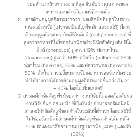
รอบด้าน/กว้างขวางมากที่สุด ยืนยันว่า คุณภาพของ
อาหารแตกต่างกันตามวิธีการผลิต
สารต้านอนุมูลอิสระมากกว่า ผลผลิตพืชที่ปลูกในระบบ
เกษตรอินทรีย์ (ไม่ว่าจะเป็นธัญพืช ผัก และผลไม้) มีสาร
ต้านอนุมูลอิสระพวกโพลีฟีโนลิกส์ ((poly)phenolics) ที่
สูงกว่าอาหารที่ไม่ใช่ออร์แกนิคอย่างมีนัยสำคัญ เช่น ฟีโน
ลิกส์ (phenolics) สูงกว่า 19% ฟลาวาโนน
(flavanones) สูงกว่า 69% สติลบีน (stilbebes) 28%
ฟลาโวน (flavones) 26% และฟลาวานอล (flavanols)
50% ดังนั้น การเปลี่ยนมาบริโภคอาหารออร์แกนิคช่วย
ทำให้ร่างกายได้สารต้านอนุมูลอิสระมากขึ้นกว่าเดิม 20
– 40% โดยไม่เพิ่มแคลอรี่
สารเคมีกำจัดศัตรูพืชน้อยกว่า งานวิจัยนี้สอดคล้องกับผล
งานวิจัยอื่นๆ ก่อนหน้า ที่ยืนยันว่า อาหารออร์แกนิคมี
สารเคมีกำจัดศัตรูพืชตกค้างในระดับที่ต่ำกว่า โดยผลไม้ที่
ไม่ใช่ออร์แกนิคมีสารเคมีกำจัดศัตรูพืชตกค้างได้มากถึง
75% รองลงมาคืออาหารแปรรูปจากพืช (45%) และผัก
(32%)