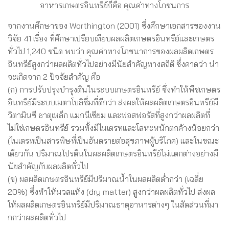
อาหารเกษตรอินทรีย์ก็คือ คุณค่าทางโภชนการ
จากงานศึกษาของ Worthington (2001) ซึ่งศึกษาเอกสารของงาน
วิจัย 41 เรื่อง ที่ศึกษาเปรียบเทียบผลผลิตเกษตรอินทรีย์และเกษตร
ทั่วไป 1,240 ชนิด พบว่า คุณค่าทางโภชนาการของผลผลิตเกษตร
อินทรีย์สูงกว่าผลผลิตทั่วไปอย่างมีนัยสำคัญทางสถิติ ซึ่งคาดว่า น่า
จะเกิดจาก 2 ปัจจัยสำคัญ คือ
(ก) การปรับปรุงบำรุงดินในระบบเกษตรอินทรีย์ ซึ่งทำให้พืชเกษตร
อินทรีย์มีระบบเมตาโบลิซึ่มที่ดีกว่า ส่งผลให้ผลผลิตเกษตรอินทรีย์มี
วิตามินซี ธาตุเหล็ก แมกนีเซียม และฟอสฟอรัสที่สูงกว่าผลผลิตที่
ไม่ใช่เกษตรอินทรีย์ รวมทั้งมีไนเตรทและโลหะหนักตกค้างน้อยกว่า
(ไนเตรทเป็นสารพิษที่เป็นอันตรายต่อสุขภาพผู้บริโภค) และในขณะ
เดียวกัน ปริมาณโปรตีนในผลผลิตเกษตรอินทรีย์ไม่แตกต่างอย่างมี
นัยสำคัญกับผลผลิตทั่วไป
(ข) ผลผลิตเกษตรอินทรีย์มีปริมาณน้ำในผลผลิตต่ำกว่า (เฉลี่ย
20%) ซึ่งทำให้มวลแห้ง (dry matter) สูงกว่าผลผลิตทั่วไป ส่งผล
ให้ผลผลิตเกษตรอินทรีย์มีปริมาณธาตุอาหารต่างๆ ในสัดส่วนที่มา
กกว่าผลผลิตทั่วไป