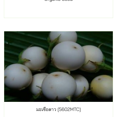
มะเขือดาว [5602MTC]