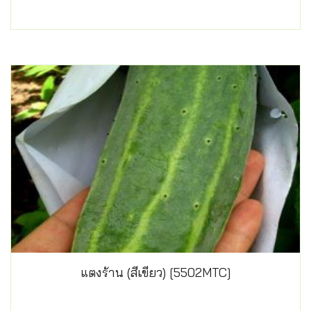
แตงร้าน (สีเขียว) [5502MTC]