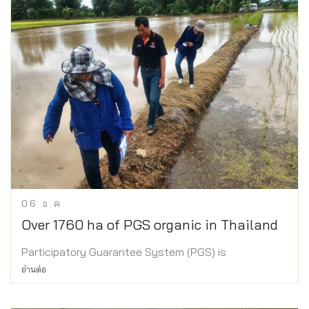
06
ธ.ค.
Over 1760 ha of PGS organic in Thailand
Participatory Guarantee System (PGS) is
อ่านต่อ