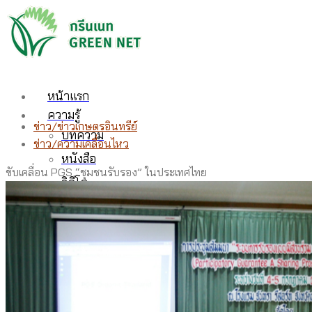
หน้าแรก
ความรู้
ข่าว/ข่าวเกษตรอินทรีย์
บทความ
ข่าว/ความเคลื่อนไหว
หนังสือ
ขับเคลื่อน PGS “ชุมชนรับรอง” ในประเทศไทย
วิดีโอ
สินค้า
เครือข่ายกรีนเนท
เกี่ยวกับเรา
สหกรณ์กรีนเนท
มูลนิธิสายใยแผ่นดิน
งานต่างประเทศ