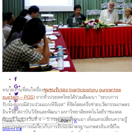
EN
Account
Login/Sign up
Email: contact@gmail.com
Phone: +100 1234 2345
Address: 123 Sullivan St., New York, US
หน่วยงานที่สนใจเรื่อง
ชุมชนรับรอง (participatory gunrantee
system – PGS)
จากทั่วประเทศไทยได้ร่วมสัมมนา “ระบบการ
รับรองแบบมีส่วนร่วมแบบพีจีเอส” ที่จัดโดยเครือข่ายนวัตกรรมเกษตร
อินทรีย์ สถาบันวิจัยและพัฒนา มหาวิทยาลัยเทคโนโลยีราชมงคล
ธัญบุรี ในช่วงวันที่ 4 – 5 กรกฎาคมที่ผ่านมา เพื่อแลกเปลี่ยนความรู้
X
และประสบการณ์เกี่ยวกับการรับรองมาตรฐานเกษตรอินทรีย์ใน
0
Items
0
฿