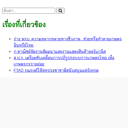
เรื่องที่เกี่ยวข้อง
ร่าง พรบ. ความหลากหลายทางชีวภาพ : ช่วยหรือทำลายเกษตร
อินทรีย์ไทย
ก.พาณิชย์จัดงานสัมมนาและงานแสดงสินค้าออร์แกนิค
ส.ป.ก. เตรียมขับเคลื่อนการปฏิรูประบบการเกษตรไทย เพื่อ
เกษตรกรรายย่อย
FTAO รณรงค์ให้สหประชาชาติสนับสนุนแฟร์เทรด