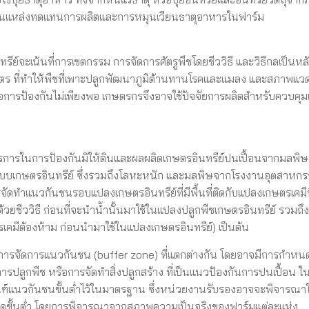
ใช่เป็นแหล่งทดแทนการผลิตและการหมุนเวียนธาตุอาหารในฟาร์ม
์จะเน้นที่การเขตกรรม การจัดการศัตรูพืชโดยชีววิธี และวิธีกลเป็นหลัก 
ษตร ที่ทำให้พืชที่เพาะปลูกพัฒนาภูมิต้านทานโรคและแมลง และสภาพแว
อการป้องกันไม่เพียงพอ เกษตรกรจึงอาจใช้ปัจจัยการผลิตสำหรับควบคุ
ตรการในการป้องกันมิให้ดินและผลผลิตเกษตรอินทรีย์ปนเปื้อนจากมลพิ
ในระบบเกษตรอินทรีย์ ซึ่งรวมถึงโลหะหนัก และมลพิษจากโรงงานอุตสาหก
ดทำแนวกันชนรอบแปลงเกษตรอินทรีย์ที่มีพื้นที่ติดกับแปลงเกษตรเคมีที
้วยชีววิธี ก่อนที่จะนำน้ำนั้นมาใช้ในแปลงปลูกพืชเกษตรอินทรีย์ รวมถึ
คมีต้องห้าม ก่อนนำมาใช้ในแปลงเกษตรอินทรีย์) เป็นต้น
การจัดการแนวกันชน (buffer zone) ที่แตกต่างกัน โดยอาจมีการกำหนด
ลูกพืช หรือการจัดทำสิ่งปลูกสร้าง ที่เป็นแนวป้องกันการปนเปื้อน ในพ
ณฑ์แนวกันชนขั้นต่ำไว้ในมาตรฐาน ซึ่งหน่วยงานรับรองอาจจะพิจารณาใ
นดขั้นต่ำ โดยการพิจารณาจากสภาพความเป็นจริงของฟาร์มแต่ละแห่ง