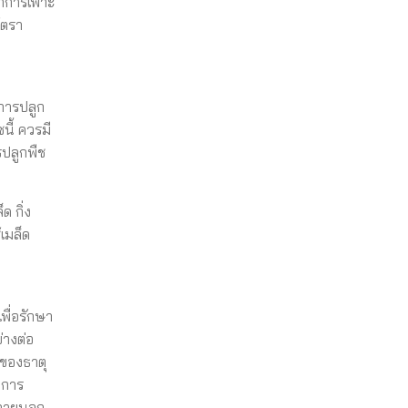
ทำการเพาะ
้ตรา
การปลูก
ี้ ควรมี
รปลูกพืช
ด กิ่ง
เมล็ด
พื่อรักษา
่างต่อ
ของธาตุ
ีการ
ากภายนอก