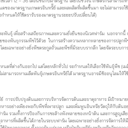
อาจใช้เวลา 12 – 36 เดือนขึ้นกับมาตรฐาน โดยในช่วงนี้ เกษตรกรสามารถ
ดของมาตรฐานเกษตรอินทรีีย์ และผลผลิตที่ผลิตขึ้นมา จะไม่สามารถใช
อกำหนดให้ใช้ตรารับรองมาตรฐานระยะปรับเปลี่ยนได้)
พันธุ์ เพื่อสร้างเสถียรภาพและความยั่งยืนของนิเวศฟาร์ม นอกจากนี้ 
ยของพันธุกรรมพืชไว้ด้วย ในการสร้างความหลากหลายของการปลูกพืชน
วย โดยเฉพาะอย่างยิ่งพืชตระกูลถั่วและพืชที่มีระบบรากลึก โดยจัดระบบกา
ดที่ต่างกันออกไป แต่โดยหลักทั่วไป จะกำหนดให้เลือกใช้พันธุ์พืช (เมล็
ี่ไม่สามารถหาเมล็ดพันธุ์เกษตรอินทรีย์ได้ มาตรฐานอาจมีข้ออนุโลมให้ใช้
ีย์ การปรับปรุงดินและการบริหารจัดการดินและธาตุอาหาร มีเป้าหมายเ
ารอย่างเพียงพอกับพืชที่เพาะปลูก และเพิ่มพูนอินทรียวัตถุให้กับดินอย
าร์ม รวมทั้งการป้องกันการชะล้างพังทลายของหน้าดิน และการสูญเสีย
ุอาหารที่ผลิตขึ้นได้ภายในระบบฟาร์ม โดยเฉพาะอย่างยิ่งการจัดการให้ม
้ปุ๋ยธาตุอาหาร ทั้งจากหินแร่ธาตุ หรือปุ๋ยอินทรีย์และอินทรียวัตถุจ