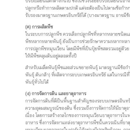
ปรับเปลี่ยนแตกต่างกันไป ซึ่งในช่วงระยะปรับเปลี่ยนนี้
ปลูกหรือทำการผลิตตามปกติ แต่จะต้องเป็นไปตามข้อกำหน
รับรองมาตรฐานเกษตรอินทรีย์ได้ (บางมาตรฐาน อาจมีข้
(ค) การผลิตพืช
ในระบบการปลูกพืช ควรเลือกปลูกพืชที่หลากหลายชนิดและ
พืชหลากหลายพันธุ์ ยังเป็นการช่วยรักษาความหลากหลา
การปลูกพืชหมุนเวียน โดยมีพืชที่เป็นปุ๋ยพืชสดรวมอยู่ด้
ให้มีพืชคลุมดินอยู่ตลอดทั้งปี
สำหรับเมล็ดพันธุ์พืชและส่วนขยายพันธุ์ มาตรฐานมีข้อกำหน
พันธุ์ ต้นกล้า) ที่ผลิตจากระบบเกษตรอินทรีย์ แต่ในกรณีท
พันธุ์ทั่วไปได้
(ง) การจัดการดิน และธาตุอาหาร
การจัดการดินที่ดีเป็นพื้นฐานสำคัญของระบบเกษตรอินทร
ความอุดมสมบูรณ์ของดิน ซึ่งรวมถึงการจัดการให้มีธาตุอาห
เนื่อง โดยการสร้างกลไกของการหมุนเวียนธาตุอาหารในฟ
อาหาร ซึ่งการจัดหาแหล่งธาตุอาหารพืชนั้นควรเน้นที่ธาต
หมุนเวียนธาตุอาหารในฟาร์มได้อย่างมีประสิทธิภาพ การใช