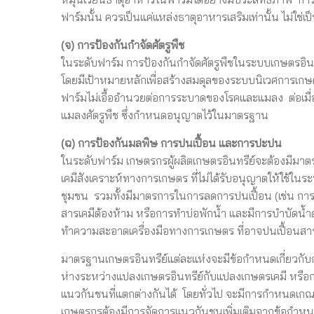
ฟาร์มนั้น ควรเป็นแค่แหล่งธาตุอาหารเสริมเท่านั้น ไม่
(จ) การป้องกันกำจัดศัตรูพืช
ในระดับฟาร์ม การป้องกันกำจัดศัตรูพืชในระบบเกษตรอินทรีย
โดยมีเป้าหมายหลักเพื่อสร้างสมดุลของระบบนิเวศการเก
ฟาร์มไม่เอื้ออำนวยต่อการระบาดของโรคและแมลง ต่อเมื่
แมลงศัตรูพืช ซึ่งกำหนดอนุญาตไว้ในมาตรฐาน
(ฉ) การป้องกันมลพิษ การปนเปื้อน และการปะปน
ในระดับฟาร์ม เกษตรกรผู้ผลิตเกษตรอินทรีย์จะต้องมีมา
เคมีสังเคราะห์ทางการเกษตร ที่ไม่ได้รับอนุญาตให้ใช้
ชุมชน รวมทั้งมีมาตรการในการลดการปนเปื้อน (เช่น การจั
สารเคมีต้องห้าม หรือการทำบ่อพักน้ำ และมีการบำบัดน้ำด
ทำความสะอาดเครื่องมือทางการเกษตร ที่อาจปนเปื้อนสารเ
มาตรฐานเกษตรอินทรีย์แต่ละแห่งจะมีข้อกำหนดเกี่ยวกับ
ห่างระหว่างแปลงเกษตรอินทรีย์กับแปลงเกษตรเคมี หรือการป
แนวกันชนที่แตกต่างกันได้ โดยทั่วไป จะมีการกำหนดเก
เกษตรกรต้องมีการจัดการแนวกันชนเพิ่มเติมจากข้อกำห