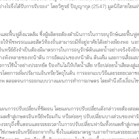
่างไรจึงได้รับการรับรอง” โดยวิฑูรย์ ปัญญากุล (2547) มูลนิธิสายใยแผ่
ละฟื้นฟูสิ่งแวดล้ม ซึ่งผู้ผลิตจะต้องดำเนินการในการอนุรักษ์และฟื้นฟ
่อให้พืชพรรณและสัตว์ท้องถิ่นสามารถมีที่อยู่อาศัยได้อย่างเพียงพอ นอ
ีย์ยังจำเป็นต้องมีมาตรการในการอนุรักษ์ดินและน้ำอย่างจริงจังอีก
ะล้างพังทลายของหน้าดิน การอัดแน่นของหน้าดิน ดินเค็ม และการเสื่อม
องการใช้น้ำอย่างประหยัด ป้องกันไม่ให้เกิดน้ำเสีย หรือปล่อยน้ำเสียลงสู่แ
การโดยการเพิ่มปริมาณอินทรียวัตถุในดิน การออกแบบวิธีและระยะเวลาข
ิทธิภาพ ตลอดจนการออกแบบวางแผนการทำการเกษตร โดยคำนึงถึงเงื่อนไข
มีแผนการปรับเปลี่ยนที่ชัดเจน โดยแผนการปรับเปลี่ยนดังกล่าวจะต้องสอด
้าสู่เกษตรอินทรีย์พร้อมกัน หรือค่อยๆ ปรับเปลี่ยนบางส่วนของฟาร์มเ
้องระบุถึงขั้นตอนและระยะเวลาในการปรับเปลี่ยนฟาร์มทั้งหมดเข้าสู่เกษต
่ใช่เกษตรอินทรีย์ออกจากกัน ซึ่งในแต่ละมาตรฐานอาจกำหนดระยะเวล