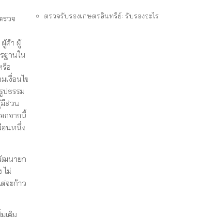
ตรวจรับรองเกษตรอินทรีย์: รับรองอะไร
รตรวจ
ค้า ผู้
าตรฐานใน
หรือ
ามเงื่อนไข
นรูปธรรม
มีส่วน
นอกจากนี้
ือนหนึ่ง
้พัฒนายก
 ไม่
ต่จะก้าว
่มเติม