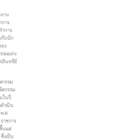
วยงาน
ทำการ
จทำการ
บกับนัก
ปของ
กรรมแห่ง
อินทรีย์
ัตกรรม
นวัตกรรม
้นในปี
่ดำเนิน
พ.ศ.
านราชการ
ึ้นแต่
ึ่งเป็น