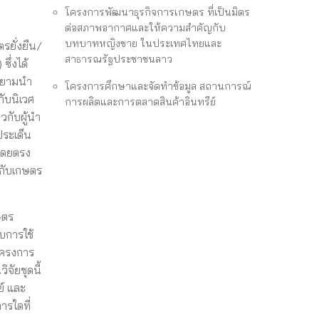
โครงการพัฒนาธุรกิจการเกษตร ที่เป็นมิตร
ต่อสภาพอากาศและให้ความสำคัญกับ
บทบาทหญิงชาย ในประเทศไทยและ
รยั่งยืน/
สาธารณรัฐประชาชนลาว
ึ่งได้
ยายามนำ
โครงการศึกษาและจัดทำข้อมูล สถานการณ์
ับนิเวศ
การผลิตและการตลาดสินค้าอินทรีย์
วกับผู้นำ
ประเด็น
์โดยตรง
กับเกษตร
ษตร
ยบการใช้
 โครงการ
จัยชุดนี้
ย์ และ
ารใดที่