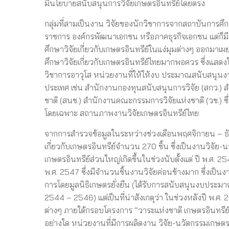
มีนโยบายสนับสนุนการวิจัยเกษตรอินทรีย์โดยตรง
กลุ่มที่สามเป็นงาน วิจัยของนักวิชาการจากสถาบันการศึ
ราชการ องค์กรพัฒนาเอกชน หรือภาคธุรกิจเอกชน แต่ก็มีนั
ศึกษาวิจัยเกี่ยวกับเกษตรอินทรีย์ในแง่มุมต่างๆ ออกมาเผ
ศึกษาวิจัยเกี่ยวกับเกษตรอินทรีย์ไทยมากพอควร ซึ่งแสดงให
วิชาการอาวุโส หน่วยงานที่ให้ให้งบ ประมาณสนับสนุนงาน
ประเทศ เช่น สำนักงานกองทุนสนับสนุนการวิจัย (สกว.)
ชาติ (สนช.) สำนักงานคณะกรรมการวิจัยแห่งชาติ (วช.) ซึ
โดยเฉพาะ สถานภาพงานวิจัยเกษตรอินทรีย์ไทย
จากการสำรวจข้อมูลในระหว่างช่วงเดือนพฤศจิกายน – ธ
เกี่ยวกับเกษตรอินทรีย์จำนวน 270 ชิ้น ซึ่งเป็นงานวิจัย-
เกษตรอินทรีย์ส่วนใหญ่เกิดขึ้นในช่วงนับตั้งแต่ ปี พ.ศ. 
พ.ศ. 2547 ซึ่งมีจำนวนชิ้นงานวิจัยค่อนข้างมาก ซึ่งเป็นงา
การโดยมูลนิธิเกษตรยั่งยืน (ได้รับการสนับสนุนงบปร
2544 – 2546) แต่เป็นที่น่าสังเกตุว่า ในช่วงหลังปี พ.
ต่างๆ ภายใต้กรอบโครงการ “วาระแห่งชาติ เกษตรอินทรีย์”
อย่างใด หน่วยงานที่มีการผลิตงาน วิจัย-นวัตกรรมเกษตรอ