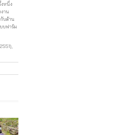
งหนึ่ง
างาน
วกับด้าน
ระบบฟาร์ม
(2551),