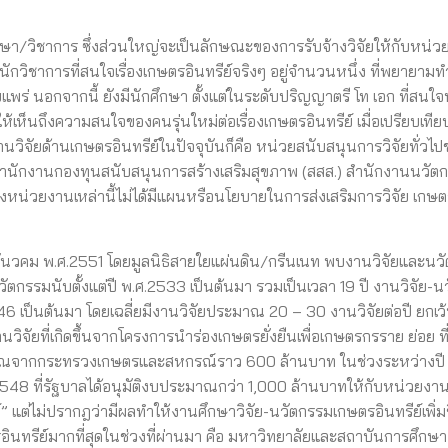
กษา/วิชาการ ซึ่งส่วนใหญ่จะเป็นลักษณะของการรับจ้างวิจัยให้กับหน่
กวิชาการที่สนใจเรื่องเกษตรอินทรีย์จริงๆ อยู่จำนวนหนึ่ง ที่พยายาม
ยแพร่ นอกจากนี้ ยังมีนักศึกษา ตั้งแต่ในระดับปริญญาตรี โท เอก ที่สนใ
้เห็นถึงความสนใจของคนรุ่นใหม่ต่อเรื่องเกษตรอินทรีย์ เมื่อเปรียบเทีย
วิจัยด้านเกษตรอินทรีย์ในปัจจุบันก็คือ หน่วยสนับสนุนการวิจัยทั่วไ
 สำนักงานกองทุนสนับสนุนการสร้างเสริมสุขภาพ (สสส.) สำนักงานนวัต
่งหน่วยงานเหล่านี้ไม่ได้มีแผนหรือนโยบายในการส่งเสริมการวิจัย เกษตร
ันวคม พ.ศ.2551 โดยมูลนิธิสายใยแผ่นดิน/กรีนเนท พบงานวิจัยและนว
นวัตกรรมนับตั้งแต่ปี พ.ศ.2533 เป็นต้นมา รวมเป็นเวลา 19 ปี งานวิจัย-
2546 เป็นต้นมา โดยเฉลี่ยมีงานวิจัยประมาณ 20 – 30 งานวิจัยต่อปี ยกเว
นวิจัยที่เกิดขึ้นจากโครงการนำร่องเกษตรยั่งยืนเพื่อเกษตรกรราย ย่อย ที
ะมาณจากกระทรวงเกษตรและสหกรณ์ราว 600 ล้านบาท ในช่วงระหว่างปี 
ศ. 2548 ที่รัฐบาลได้อนุมัติงบประมาณกว่า 1,000 ล้านบาทให้กับหน่วยง
 แต่ไม่ปรากฎว่ามีผลทำให้งานศึกษาวิจัย-นวัตกรรมเกษตรอินทรีย์เพิ่มข
ินทรีย์มากที่สุดในช่วงที่ผ่านมา คือ มหาวิทยาลัยและสถาบันการศึกษา ซ