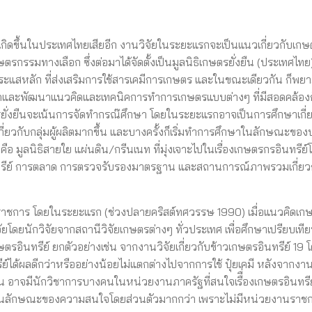
ะเกิดขึ้นในประเทศไทยเสียอีก งานวิจัยในระยะแรกจะเป็นแนวเกี่ยวกับเกษต
รรมทางเลือก ซึ่งต่อมาได้จัดตั้งเป็นมูลนิธิเกษตรยั่งยืน (ประเทศไทย) ซ
แสหลัก ที่ส่งเสริมการใช้สารเคมีการเกษตร และในขณะเดียวกัน ก็พ
ัดและพัฒนาแนวคิดและเทคนิคการทำการเกษตรแบบต่างๆ ที่มีสอดคล้องก
ยั่งยืนจะเน้นการจัดทำกรณ๊ศึกษา โดยในระยะแรกอาจเป็นการศึกษาเกี่ย
่ยวกับกลุ่มผู้ผลิตมากขึ้น และบางครั้งก็เริ่มทำการศึกษาในลักษณะของ
อ มูลนิธิสายใย แผ่นดิน/กรีนเนท ที่มุ่งเจาะไปในเรื่องเกษตรกรอินทรีย
นทรีย์ การตลาด การตรวจรับรองมาตรฐาน และสถานการณ์ภาพรวมเกี่ยว
นราชการ โดยในระยะแรก (ช่วงปลายคริสต์ทศวรรษ 1990) เมื่อแนวคิดเก
ัยโดยนักวิจัยจากสถานีวิจัยเกษตรต่างๆ ทั่วประเทศ เพื่อศึกษาเปรียบเที
กษตรอินทรีย์ ยกตัวอย่างเช่น จากงานวิจัยเกี่ยวกับข้าวเกษตรอินทรีย์ 19
ย์ได้ผลดีกว่าหรืออย่างน้อยไม่แตกต่างไปจากการใช้ ปุ๋ยเคมี หลังจากงานวิ
บัน อาจมีนักวิชาการบางคนในหน่วยงานภาครัฐที่สนใจเรืื่องเกษตรอินทรี
็นไปในลักษณะของความสนใจโดยส่วนตัวมากกว่า เพราะไม่มีหน่วยงานราชก