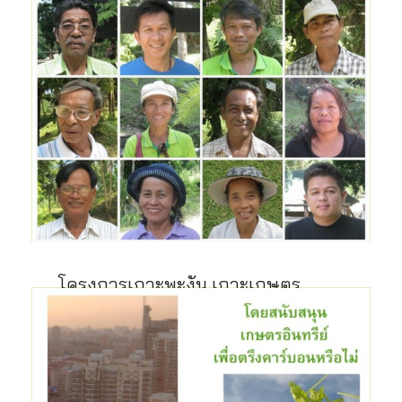
โครงการเกาะพะงัน เกาะเกษตร
อินทรีย์
ระยะเวลา เริ่ม: มกราคม 54 สิ้นสุด: กรกฎา […]
8 ก.ค. 2554