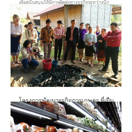
เพื่อสนับสนุนให้มีการติดต่อทางธุรกิจระหว่างนัก
ธุรกิจไทยและลาวเกี่ยวกับธุรกิจเกษตรอินทรีย์ (รวม
ถึงกลุ่มผู้ผลิต) เพื่อสร้างโอกาสในการค้าและการ
ลงทุนในอนาคต
8 ก.ค. 2559
โครงการพัฒนาธุรกิจการเกษตร ที่เป็น
มิตรต่อสภาพอากาศและให้ความสำคัญ
กับบทบาทหญิงชาย ในประเทศไทยและ
สาธารณรัฐประชาชนลาว