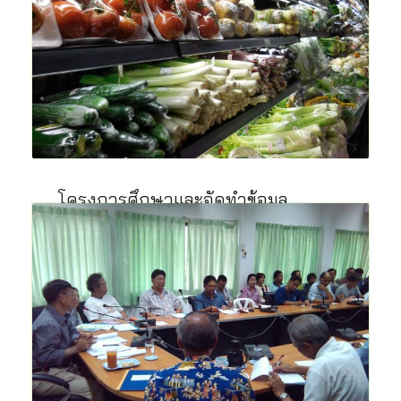
คาดหวังที่จะช่วยยกระดับห่วงโซ่สินค้าและการเข้า
ถึงตลาดสำหรับผลผลิตการเกษตรที่เป็นมิตรต่อสิ่ง
แวดล้อมที่ผลิตโดยเกษตกรรายย่อยในภูมิภาคลุ่ม
แม่น้ำโขง
8 ธ.ค. 2558
โครงการศึกษาและจัดทำข้อมูล
สถานการณ์การผลิตและการตลาด
สินค้าอินทรีย์
เพื่อใช้ในการวางแผนการตลาดเกษตรอินทรีย์ไทย
อย่างมีกลยุทธ์
โดยศึกษาภาพรวม ทั้งช่องทางการตลาด การสื่อสาร
ศึกษาวิเคราะห์ขนาดของตลาด สถิติการซื้อขายใน
ประเทศ และการส่งออก รวมถึงสำรวจพฤติกรรมการ
ซื้อ และระดับความเข้าใจของผู้บริโภคเรื่องสินค้า