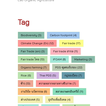
Tag
Biodiversity
(3)
Carbon footprint
(4)
Climate Change (En)
(12)
Fair trade
(17)
Fair Trade (en)
(3)
Fair trade สากล
(11)
Fair trade ไทย
(13)
IFOAM
(8)
Marketing
(3)
Organic farming
(7)
PGS-ชุมชนรับรอง
(22)
Rice
(6)
Thai PGS
(5)
กฎระเบียบ
(7)
ข้าว
(13)
ความหลากหลายทางชีวภาพ
(7)
งานวิจัย-นวัตกรรม
(8)
ตลาดเกษตรอินทรีย์
(11)
ต่างประเทศ
(5)
ธุรกิจเพื่อสังคม
(4)