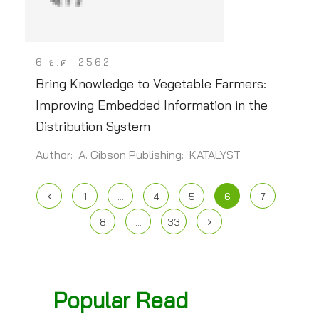
6 ธ.ค. 2562
Bring Knowledge to Vegetable Farmers:
Improving Embedded Information in the
Distribution System
Author: A. Gibson Publishing: KATALYST
1
…
4
5
6
7
8
…
33
Popular Read