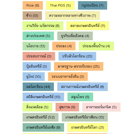
Rice
(6)
Thai PGS
(5)
กฎระเบียบ
(7)
ข้าว
(13)
ความหลากหลายทางชีวภาพ
(7)
งานวิจัย-นวัตกรรม
(8)
ตลาดเกษตรอินทรีย์
(11)
ต่างประเทศ
(5)
ธุรกิจเพื่อสังคม
(4)
นโยบาย
(13)
ประมง
(4)
ประมงพื้นบ้าน
(4)
ประสบการณ์
(3)
ปรับตัวโลกร้อน
(23)
ปุ๋ยอินทรีย์
(3)
มาตรฐาน-ตรวจรับรอง
(25)
ยุโรป
(10)
ระบบอาหารยั่งยืน
(3)
ลดโลกร้อน
(44)
สถานการณ์เกษตรอินทรีย์
(8)
สถิติเกษตรอินทรีย์
(10)
สมุนไพร
(6)
สิ่งแวดล้อม
(5)
สุขภาพ
(6)
อาหารออร์แกนิค
(5)
เกษตรอินทรีย์
(52)
เกษตรอินทรีย์อาเซียน
(13)
เกษตรอินทรีย์เอเชีย
(8)
เกษตรอินทรีย์โลก
(21)