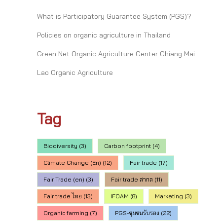
What is Participatory Guarantee System (PGS)?
Policies on organic agriculture in Thailand
Green Net Organic Agriculture Center Chiang Mai
Lao Organic Agriculture
Tag
Biodiversity
(3)
Carbon footprint
(4)
Climate Change (En)
(12)
Fair trade
(17)
Fair Trade (en)
(3)
Fair trade สากล
(11)
Fair trade ไทย
(13)
IFOAM
(8)
Marketing
(3)
Organic farming
(7)
PGS-ชุมชนรับรอง
(22)